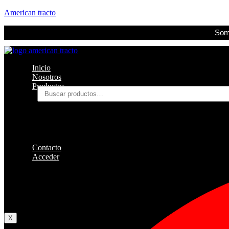
American tracto
Somo
Inicio
Nosotros
Productos
Buscar
por:
Filtros
Refrigerante
Lubricantes
Accesorios
Contacto
Acceder
Iniciar Sesion
Registro
Restablecer la contraseña
X