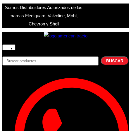
Somos Distribuidores Autorizados de las
marcas Fleetguard, Valvoline, Mobil,
Chevron y Shell
Inicio
Nosotros
BUSCAR
Buscar
Productos
por:
Filtros
Refrigerante
Lubricantes
Accesorios
Contacto
Acceder