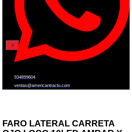
Iniciar Sesion
Registro
Restablecer la contraseña
X
934899604
ventas@americantracto.com
FARO LATERAL CARRETA