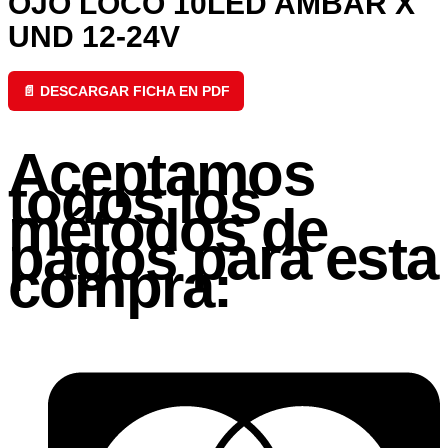
OJO LOCO 10LED AMBAR X
UND 12-24V
📄 DESCARGAR FICHA EN PDF
Aceptamos
todos los
métodos de
pagos para esta
compra: