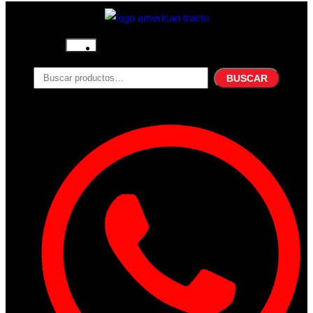
Inicio
Nosotros
BUSCAR
Productos
Filtros
Refrigerante
Lubricantes
Accesorios
Contacto
Acceder
Iniciar Sesion
Registro
Restablecer la contraseña