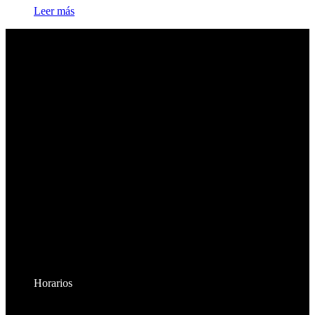
Leer más
Horarios
Lunes a Viernes: