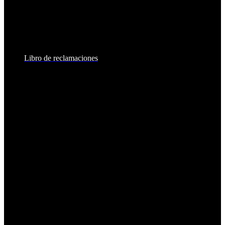
8:30am - 6:00pm
Sábados:
8:30am - 2:00pm
Libro de reclamaciones