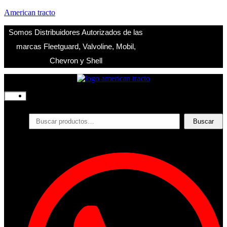
American tracto
Somos Distribuidores Autorizados de las
marcas Fleetguard, Valvoline, Mobil,
Chevron y Shell
Inicio
Nosotros
Productos
Buscar
Buscar
por:
Filtros
Refrigerante
Lubricantes
Accesorios
Contacto
Acceder
Iniciar Sesion
Registro
Restablecer la contraseña