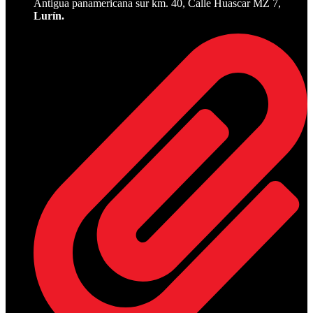
Antigua panamericana sur km. 40, Calle Huascar MZ 7,
Lurín.