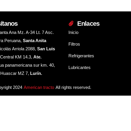
sítanos
Enlaces
anta Ana Mz. A-34 Lt. 7 Asc.
Inicio
ra Peruana,
Santa Anita
Filtros
icolás Arriola 2088,
San Luis
Refrigerantes
 Central KM 14.3,
Ate.
ua panamericana sur km. 40,
Lubricantes
e Huascar MZ 7,
Lurín.
yright 2024
American tracto
All rights reserved.