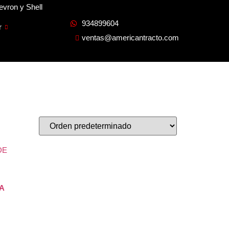
evron y Shell
934899604
r
ventas@americantracto.com
NA