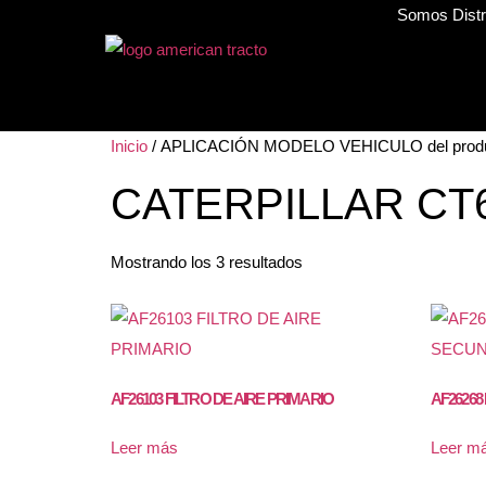
Somos Distri
Inicio
/ APLICACIÓN MODELO VEHICULO del produ
CATERPILLAR CT
Mostrando los 3 resultados
AF26103 FILTRO DE AIRE PRIMARIO
AF26268
Leer más
Leer m