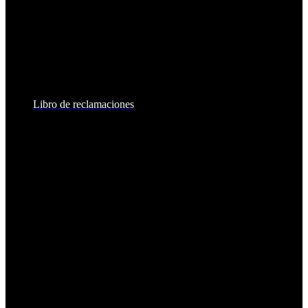
Lunes a Viernes:
8:30am - 6:00pm
Sábados:
8:30am - 2:00pm
Libro de reclamaciones