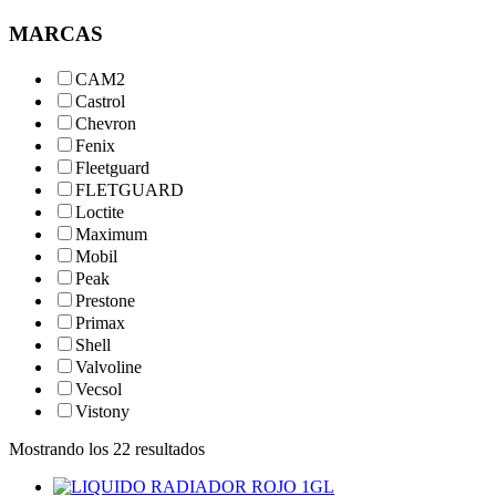
MARCAS
CAM2
Castrol
Chevron
Fenix
Fleetguard
FLETGUARD
Loctite
Maximum
Mobil
Peak
Prestone
Primax
Shell
Valvoline
Vecsol
Vistony
Mostrando los 22 resultados