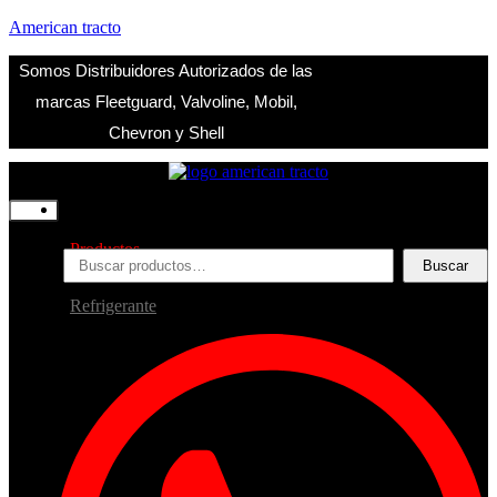
American tracto
Somos Distribuidores Autorizados de las
marcas Fleetguard, Valvoline, Mobil,
Chevron y Shell
Inicio
Nosotros
Productos
Buscar
Buscar
por:
Filtros
Refrigerante
Lubricantes
Accesorios
Contacto
Acceder
Iniciar Sesion
Registro
Restablecer la contraseña