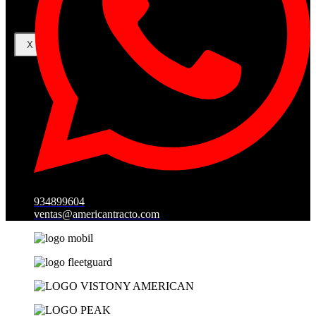
X
934899604
ventas@americantracto.com