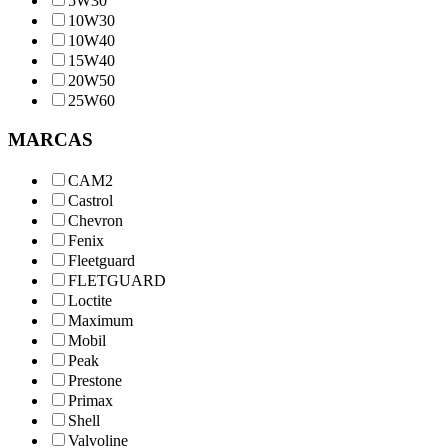
5W30
10W30
10W40
15W40
20W50
25W60
MARCAS
CAM2
Castrol
Chevron
Fenix
Fleetguard
FLETGUARD
Loctite
Maximum
Mobil
Peak
Prestone
Primax
Shell
Valvoline