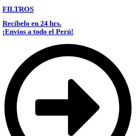
FILTROS
Recíbelo en 24 hrs.
¡Envíos a todo el Perú!