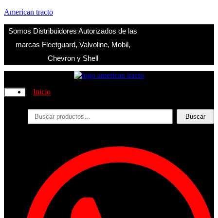
American tracto
Somos Distribuidores Autorizados de las
marcas Fleetguard, Valvoline, Mobil,
Chevron y Shell
Inicio
Nosotros
Productos
Buscar
Buscar
por:
Filtros
Refrigerante
Lubricantes
Accesorios
Contacto
Acceder
Iniciar Sesion
Registro
Restablecer la contraseña