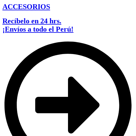
ACCESORIOS
Recíbelo en 24 hrs.
¡Envíos a todo el Perú!