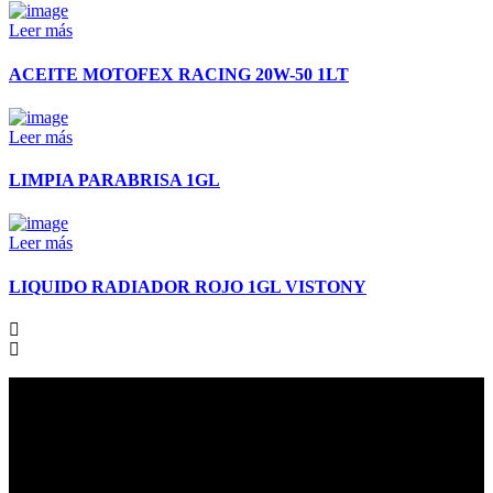
Leer más
ACEITE MOTOFEX RACING 20W-50 1LT
Leer más
LIMPIA PARABRISA 1GL
Leer más
LIQUIDO RADIADOR ROJO 1GL VISTONY