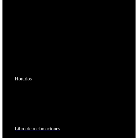
Horarios
Lunes a Viernes:
8:30am - 6:00pm
Sábados:
8:30am - 2:00pm
Libro de reclamaciones