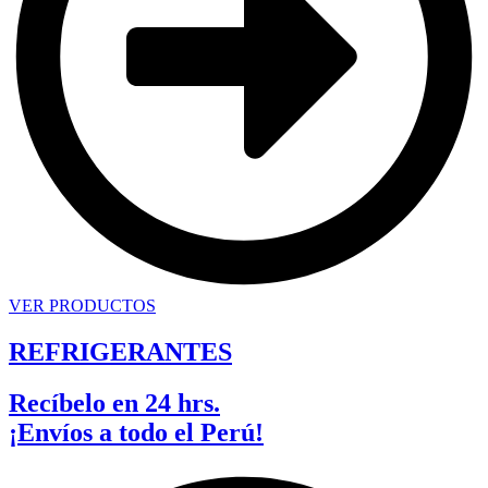
VER PRODUCTOS
REFRIGERANTES
Recíbelo en 24 hrs.
¡Envíos a todo el Perú!