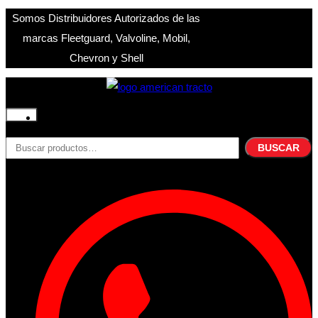
Somos Distribuidores Autorizados de las
marcas Fleetguard, Valvoline, Mobil,
Chevron y Shell
Inicio
Nosotros
BUSCAR
Buscar
Productos
por:
Filtros
Refrigerante
Lubricantes
Accesorios
Contacto
Acceder