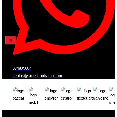
Iniciar Sesion
Registro
Restablecer la contraseña
X
934899604
ventas@americantracto.com