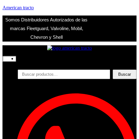
American tracto
Somos Distribuidores Autorizados de las
marcas Fleetguard, Valvoline, Mobil,
Chevron y Shell
Inicio
Nosotros
Productos
Buscar
Buscar
por:
Filtros
Refrigerante
Lubricantes
Accesorios
Contacto
Acceder
Iniciar Sesion
Registro
Restablecer la contraseña