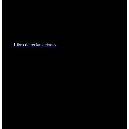
Lunes a Viernes:
8:30am - 6:00pm
Sábados:
8:30am - 2:00pm
Libro de reclamaciones