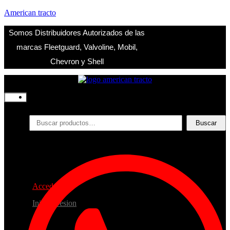
American tracto
Somos Distribuidores Autorizados de las
marcas Fleetguard, Valvoline, Mobil,
Chevron y Shell
Inicio
Nosotros
Productos
Buscar
Buscar
por:
Filtros
Refrigerante
Lubricantes
Accesorios
Contacto
Acceder
Iniciar Sesion
Registro
Restablecer la contraseña