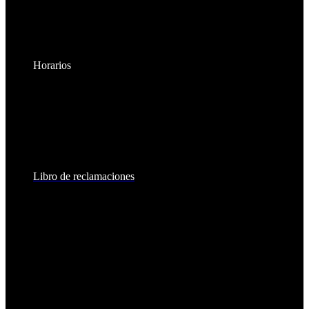
Horarios
Lunes a Viernes:
8:30am - 6:00pm
Sábados:
8:30am - 2:00pm
Libro de reclamaciones