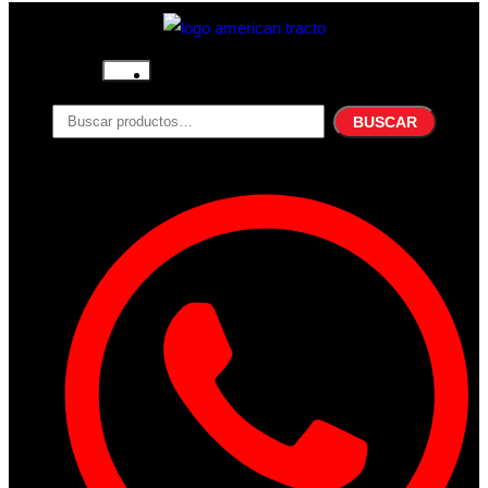
Inicio
Nosotros
BUSCAR
Productos
Filtros
Refrigerante
Lubricantes
Accesorios
Contacto
Acceder
Iniciar Sesion
Registro
Restablecer la contraseña