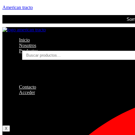
American tracto
Somo
Inicio
Nosotros
Productos
Buscar
por:
Filtros
Refrigerante
Lubricantes
Accesorios
Contacto
Acceder
Iniciar Sesion
Registro
Restablecer la contraseña
X