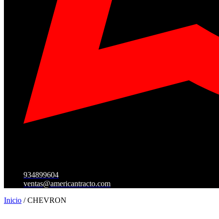
934899604
ventas@americantracto.com
Inicio
/ CHEVRON