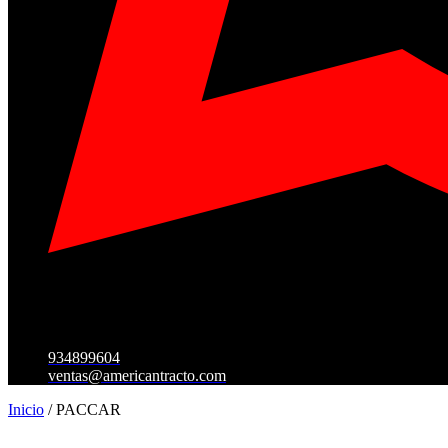
934899604
ventas@americantracto.com
Inicio
/ PACCAR