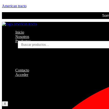
American tracto
Somo
Inicio
Nosotros
Productos
Buscar
por:
Filtros
Refrigerante
Lubricantes
Accesorios
Contacto
Acceder
Iniciar Sesion
Registro
Restablecer la contraseña
X