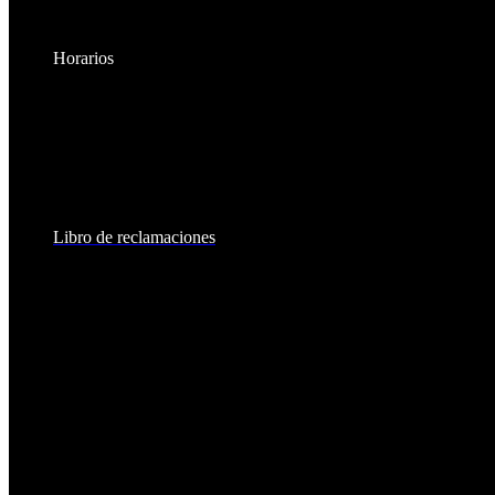
Horarios
Lunes a Viernes:
8:30am - 6:00pm
Sábados:
8:30am - 2:00pm
Libro de reclamaciones