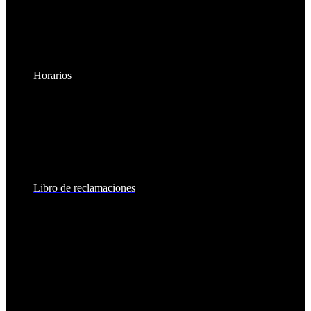
Horarios
Lunes a Viernes:
8:30am - 6:00pm
Sábados:
8:30am - 2:00pm
Libro de reclamaciones