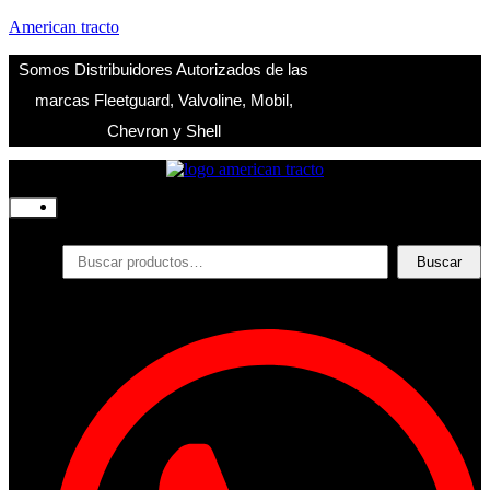
American tracto
Somos Distribuidores Autorizados de las
marcas Fleetguard, Valvoline, Mobil,
Chevron y Shell
Inicio
Nosotros
Productos
Buscar
Buscar
por:
Filtros
Refrigerante
Lubricantes
Accesorios
Contacto
Acceder
Iniciar Sesion
Registro
Restablecer la contraseña