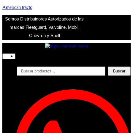
American tracto
Somos Distribuidores Autorizados de las
marcas Fleetguard, Valvoline, Mobil,
Chevron y Shell
Inicio
Nosotros
Productos
Buscar
Buscar
por:
Filtros
Refrigerante
Lubricantes
Accesorios
Contacto
Acceder
Iniciar Sesion
Registro
Restablecer la contraseña