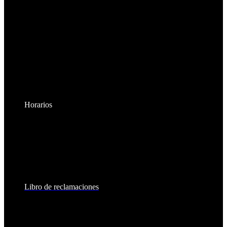
Horarios
Lunes a Viernes:
8:30am - 6:00pm
Sábados:
8:30am - 2:00pm
Libro de reclamaciones