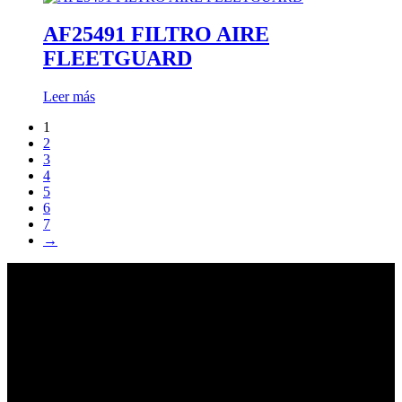
AF25491 FILTRO AIRE
FLEETGUARD
Leer más
1
2
3
4
5
6
7
→