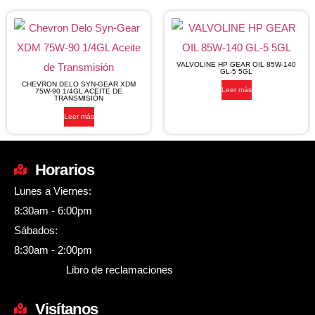
VALVOLINE HP GEAR OIL 85W-140
GL-5 5GL
CHEVRON DELO SYN-GEAR XDM
Leer más
75W-90 1/4GL ACEITE DE
TRANSMISIÓN
Leer más
Horarios
Lunes a Viernes:
8:30am - 6:00pm
Sábados:
8:30am - 2:00pm
Libro de reclamaciones
Visítanos