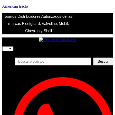
American tracto
Somos Distribuidores Autorizados de las
marcas Fleetguard, Valvoline, Mobil,
Chevron y Shell
Inicio
Nosotros
Productos
Buscar
Buscar
por:
Filtros
Refrigerante
Lubricantes
Accesorios
Contacto
Acceder
Iniciar Sesion
Registro
Restablecer la contraseña