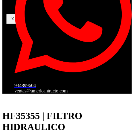
X
934899604
ventas@americantracto.com
HF35355 | FILTRO
HIDRAULICO