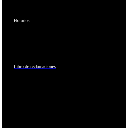
Horarios
Lunes a Viernes:
8:30am - 6:00pm
Sábados:
8:30am - 2:00pm
Libro de reclamaciones