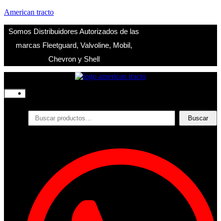
American tracto
Somos Distribuidores Autorizados de las
marcas Fleetguard, Valvoline, Mobil,
Chevron y Shell
Inicio
Nosotros
Productos
Buscar
Buscar
por:
Filtros
Refrigerante
Lubricantes
Accesorios
Contacto
Acceder
Iniciar Sesion
Registro
Restablecer la contraseña