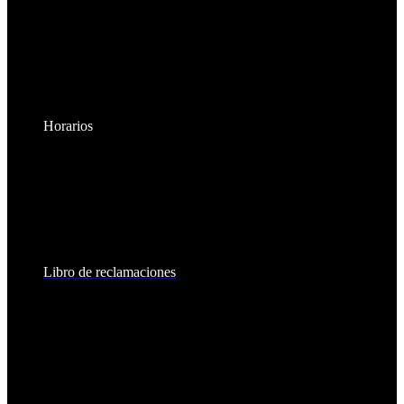
Horarios
Lunes a Viernes:
8:30am - 6:00pm
Sábados:
8:30am - 2:00pm
Libro de reclamaciones