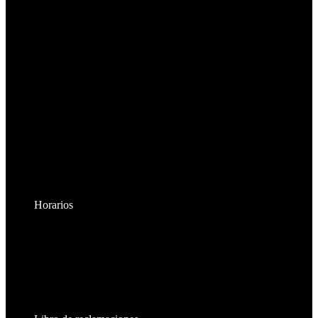
Horarios
Lunes a Viernes:
8:30am - 6:00pm
Sábados:
8:30am - 2:00pm