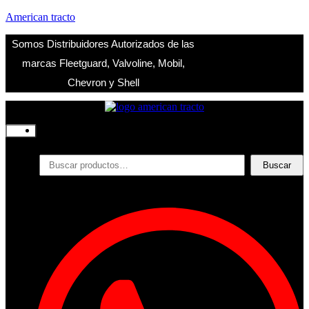
American tracto
Somos Distribuidores Autorizados de las
marcas Fleetguard, Valvoline, Mobil,
Chevron y Shell
Inicio
Nosotros
Productos
Buscar
Buscar
por:
Filtros
Refrigerante
Lubricantes
Accesorios
Contacto
Acceder
Iniciar Sesion
Registro
Restablecer la contraseña