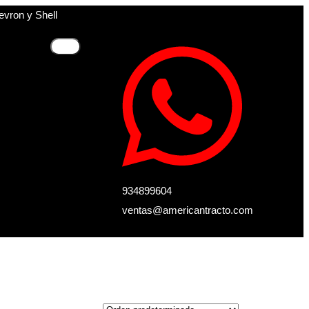
evron y Shell
934899604
ventas@americantracto.com