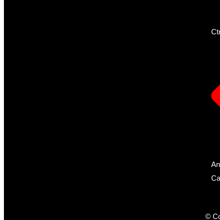
Ct
An
Ca
© Co