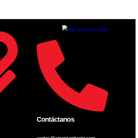
Contáctanos
ventas@americantracto.com