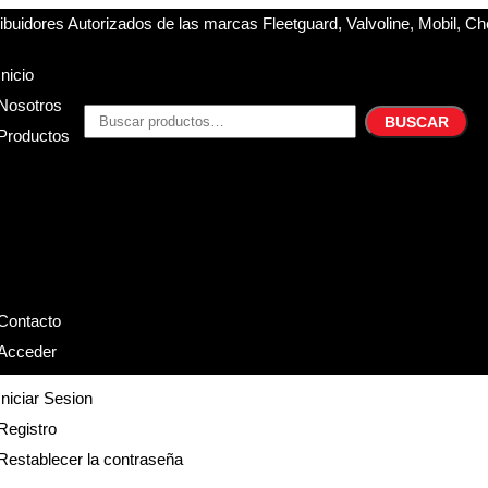
buidores Autorizados de las marcas Fleetguard, Valvoline, Mobil, Ch
Inicio
Nosotros
BUSCAR
Productos
Filtros
Refrigerante
Lubricantes
Accesorios
Contacto
Acceder
Iniciar Sesion
Registro
Restablecer la contraseña