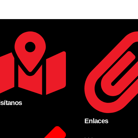
isítanos
Enlaces