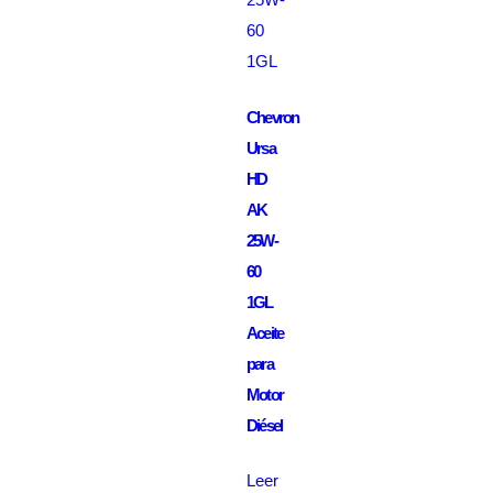
Chevron
Ursa
HD
AK
25W-
60
1GL
Aceite
para
Motor
Diésel
Leer