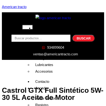
American tracto
Inicio
Nosotros
BUSCAR
Productos
934899604
Filtros
ventas@americantracto.com
Refrigerante
Lubricantes
Accesorios
Contacto
Acceder
Castrol GTX Full Sintético 5W-
30 5L Aceite de Motor
Iniciar Sesion
Registro