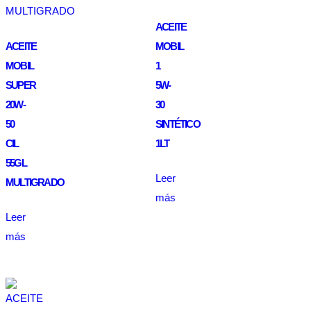
ACEITE
ACEITE
MOBIL
MOBIL
1
SUPER
5W-
20W-
30
50
SINTÉTICO
CIL
1LT
55GL
Leer
MULTIGRADO
más
Leer
más