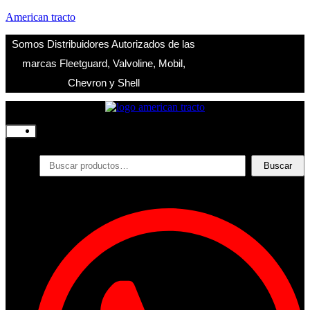
American tracto
Somos Distribuidores Autorizados de las
marcas Fleetguard, Valvoline, Mobil,
Chevron y Shell
Inicio
Nosotros
Productos
Buscar
Buscar
por:
Filtros
Refrigerante
Lubricantes
Accesorios
Contacto
Acceder
Iniciar Sesion
Registro
Restablecer la contraseña