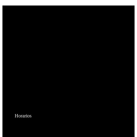
Horarios
Lunes a Viernes:
8:30am - 6:00pm