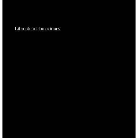
Sábados:
8:30am - 2:00pm
Libro de reclamaciones