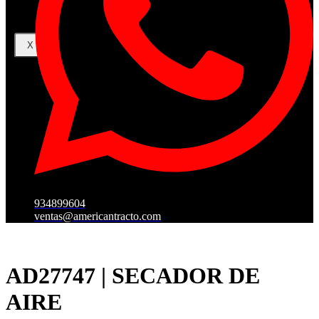
X
934899604
ventas@americantracto.com
AD27747 | SECADOR DE
AIRE