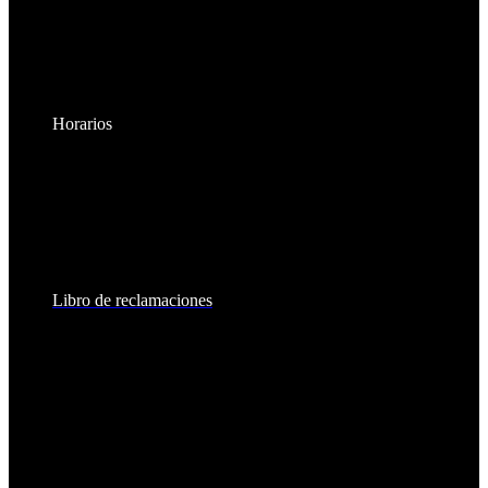
Horarios
Lunes a Viernes:
8:30am - 6:00pm
Sábados:
8:30am - 2:00pm
Libro de reclamaciones