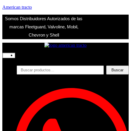
American tracto
Somos Distribuidores Autorizados de las
marcas Fleetguard, Valvoline, Mobil,
Chevron y Shell
Inicio
Nosotros
Productos
Buscar
Buscar
por:
Filtros
Refrigerante
Lubricantes
Accesorios
Contacto
Acceder
Iniciar Sesion
Registro
Restablecer la contraseña