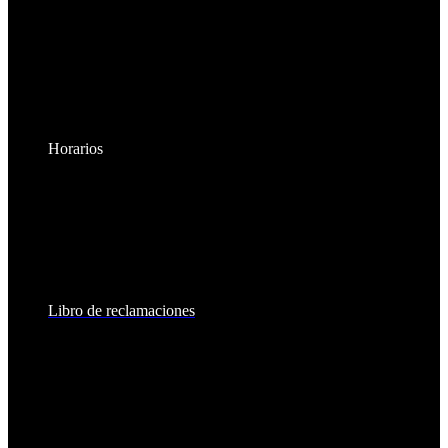
Horarios
Lunes a Viernes:
8:30am - 6:00pm
Sábados:
8:30am - 2:00pm
Libro de reclamaciones