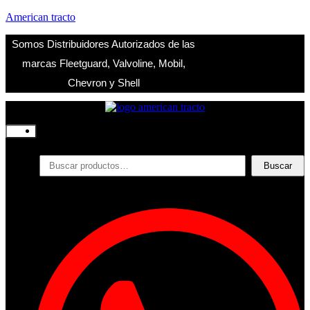
American tracto
Somos Distribuidores Autorizados de las
marcas Fleetguard, Valvoline, Mobil,
Chevron y Shell
Inicio
Nosotros
Productos
Buscar
Buscar
por:
Filtros
Refrigerante
Lubricantes
Accesorios
Contacto
Acceder
Iniciar Sesion
Registro
Restablecer la contraseña