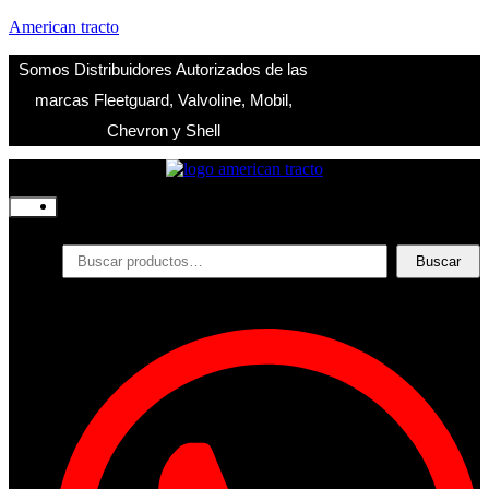
American tracto
Somos Distribuidores Autorizados de las
marcas Fleetguard, Valvoline, Mobil,
Chevron y Shell
Inicio
Nosotros
Productos
Buscar
Buscar
por:
Filtros
Refrigerante
Lubricantes
Accesorios
Contacto
Acceder
Iniciar Sesion
Registro
Restablecer la contraseña