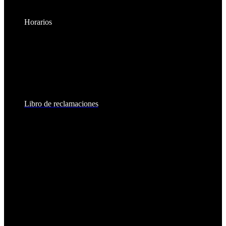
Horarios
Lunes a Viernes:
8:30am - 6:00pm
Sábados:
8:30am - 2:00pm
Libro de reclamaciones