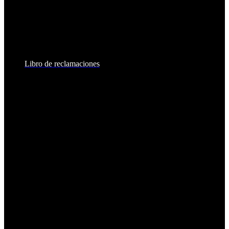
8:30am - 6:00pm
Sábados:
8:30am - 2:00pm
Libro de reclamaciones