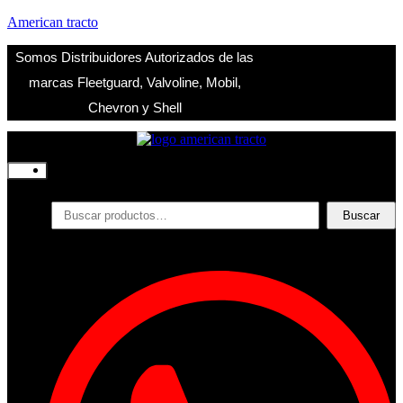
American tracto
Somos Distribuidores Autorizados de las
marcas Fleetguard, Valvoline, Mobil,
Chevron y Shell
Inicio
Nosotros
Productos
Buscar
Buscar
por:
Filtros
Refrigerante
Lubricantes
Accesorios
Contacto
Acceder
Iniciar Sesion
Registro
Restablecer la contraseña