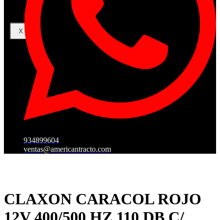
X
934899604
ventas@americantracto.com
CLAXON CARACOL ROJO
12V 400/500 HZ 110 DB C/