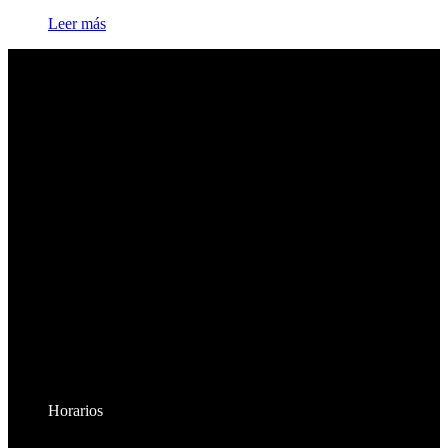
Leer más
Horarios
Lunes a Viernes: