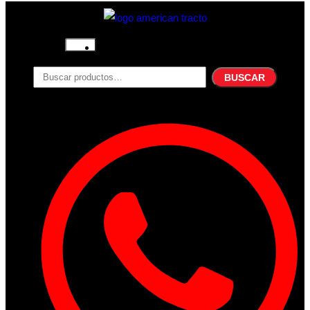
Inicio
Nosotros
BUSCAR
Productos
Filtros
Refrigerante
Lubricantes
Accesorios
Contacto
Acceder
Iniciar Sesion
Registro
Restablecer la contraseña