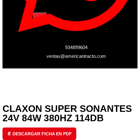
X
934899604
ventas@americantracto.com
CLAXON SUPER SONANTES
24V 84W 380HZ 114DB
📄 DESCARGAR FICHA EN PDF