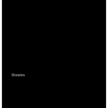
Horarios
Lunes a Viernes:
8:30am - 6:00pm
Sábados:
8:30am - 2:00pm