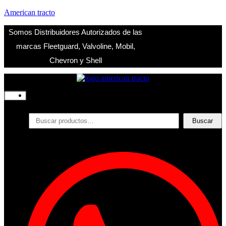
American tracto
Somos Distribuidores Autorizados de las
marcas Fleetguard, Valvoline, Mobil,
Chevron y Shell
Inicio
Nosotros
Productos
Buscar
Buscar
por:
Filtros
Refrigerante
Lubricantes
Accesorios
Contacto
Acceder
Iniciar Sesion
Registro
Restablecer la contraseña