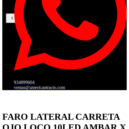
X
934899604
ventas@americantracto.com
FARO LATERAL CARRETA
OJO LOCO 10LED AMBAR X