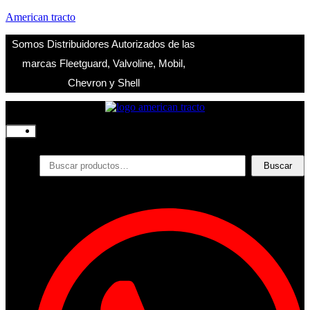
American tracto
Somos Distribuidores Autorizados de las
marcas Fleetguard, Valvoline, Mobil,
Chevron y Shell
Inicio
Nosotros
Productos
Buscar
Buscar
por:
Filtros
Refrigerante
Lubricantes
Accesorios
Contacto
Acceder
Iniciar Sesion
Registro
Restablecer la contraseña