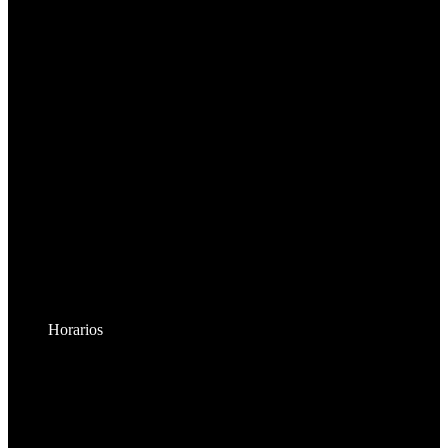
Horarios
Lunes a Viernes:
8:30am - 6:00pm
Sábados: