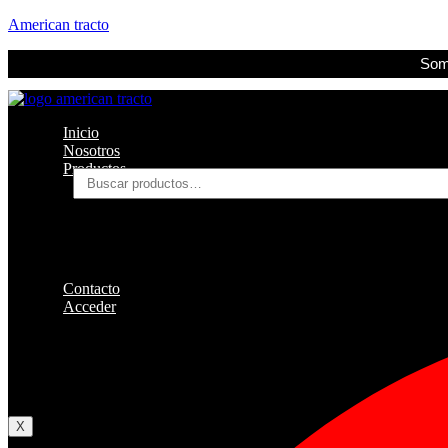
American tracto
Somo
Inicio
Nosotros
Productos
Buscar
por:
Filtros
Refrigerante
Lubricantes
Accesorios
Contacto
Acceder
Iniciar Sesion
Registro
Restablecer la contraseña
X