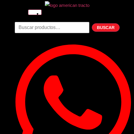
Inicio
Nosotros
BUSCAR
Productos
Filtros
Refrigerante
Lubricantes
Accesorios
Contacto
Acceder
Iniciar Sesion
Registro
Restablecer la contraseña