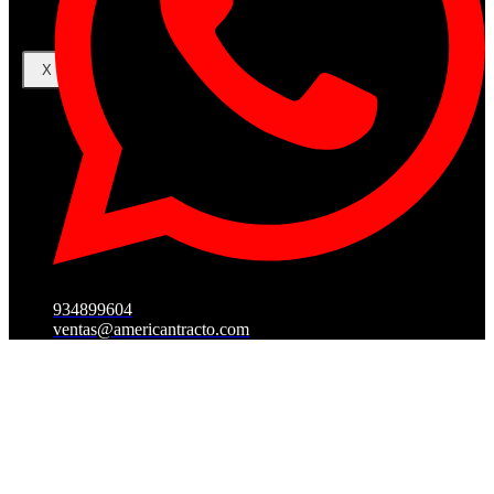
X
934899604
ventas@americantracto.com