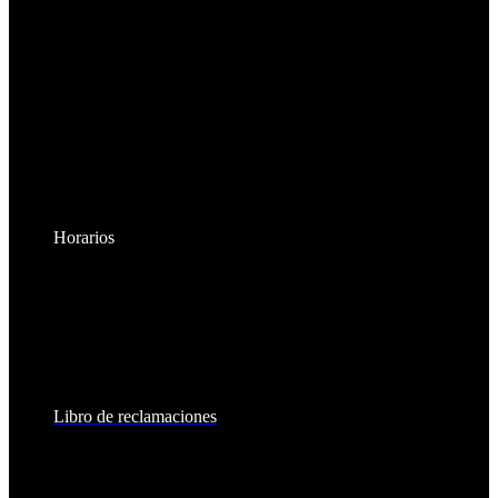
Horarios
Lunes a Viernes:
8:30am - 6:00pm
Sábados:
8:30am - 2:00pm
Libro de reclamaciones