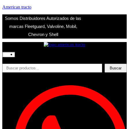
American tracto
Somos Distribuidores Autorizados de las
marcas Fleetguard, Valvoline, Mobil,
Chevron y Shell
Inicio
Nosotros
Productos
Buscar
Buscar
Filtros
por:
Refrigerante
Lubricantes
Accesorios
Contacto
Acceder
Iniciar Sesion
Registro
Restablecer la contraseña