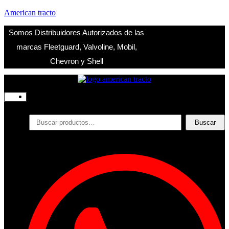
American tracto
Somos Distribuidores Autorizados de las
marcas Fleetguard, Valvoline, Mobil,
Chevron y Shell
Inicio
Nosotros
Productos
Buscar
Buscar
por:
Filtros
Refrigerante
Lubricantes
Accesorios
Contacto
Acceder
Iniciar Sesion
Registro
Restablecer la contraseña