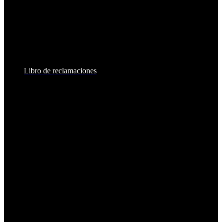
Lunes a Viernes:
8:30am - 6:00pm
Sábados:
8:30am - 2:00pm
Libro de reclamaciones