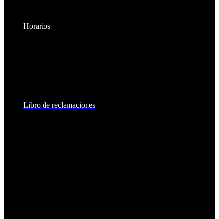
Horarios
Lunes a Viernes:
8:30am - 6:00pm
Sábados:
8:30am - 2:00pm
Libro de reclamaciones