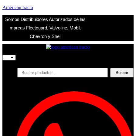
American tracto
Somos Distribuidores Autorizados de las
marcas Fleetguard, Valvoline, Mobil,
Chevron y Shell
Inicio
Nosotros
Productos
Buscar
Buscar
por:
Filtros
Refrigerante
Lubricantes
Accesorios
Contacto
Acceder
Iniciar Sesion
Registro
Restablecer la contraseña