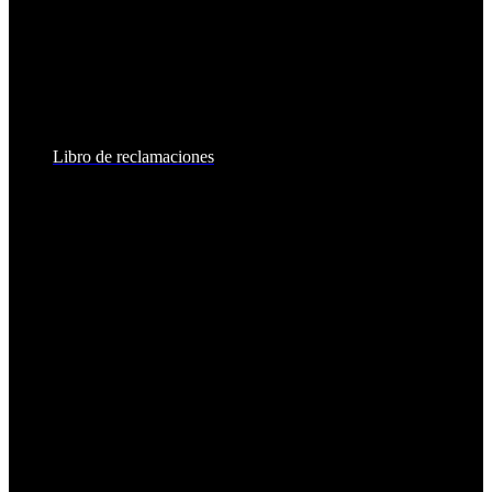
Lunes a Viernes:
8:30am - 6:00pm
Sábados:
8:30am - 2:00pm
Libro de reclamaciones