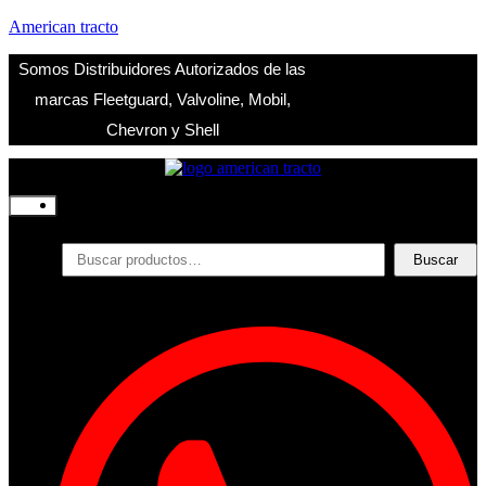
American tracto
Somos Distribuidores Autorizados de las
marcas Fleetguard, Valvoline, Mobil,
Chevron y Shell
Inicio
Nosotros
Productos
Buscar
Buscar
por:
Filtros
Refrigerante
Lubricantes
Accesorios
Contacto
Acceder
Iniciar Sesion
Registro
Restablecer la contraseña