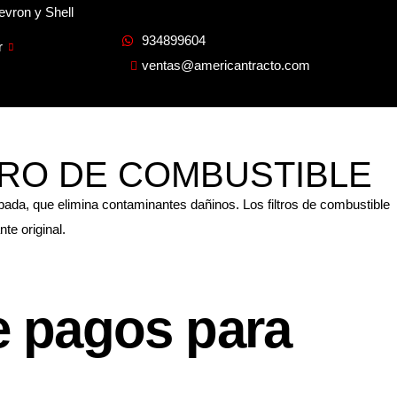
evron y Shell
934899604
r
ventas@americantracto.com
LTRO DE COMBUSTIBLE
obada, que elimina contaminantes dañinos. Los filtros de combustible
te original.
 pagos para