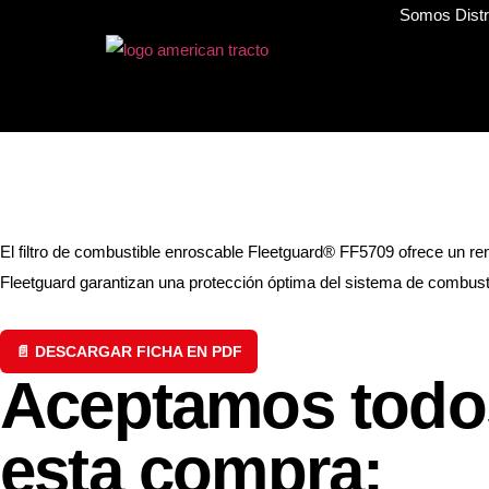
Somos Distri
El filtro de combustible enroscable Fleetguard® FF5709 ofrece un ren
Fleetguard garantizan una protección óptima del sistema de combustib
📄 DESCARGAR FICHA EN PDF
Aceptamos todos
esta compra: