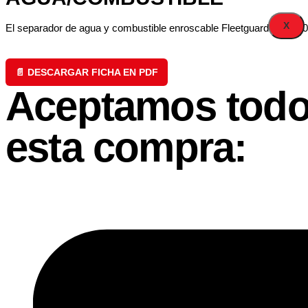
X
El separador de agua y combustible enroscable Fleetguard® FS1105 f
📄 DESCARGAR FICHA EN PDF
Aceptamos todo
esta compra: