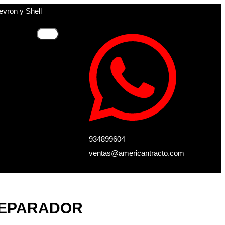
evron y Shell
934899604
ventas@americantracto.com
 SEPARADOR