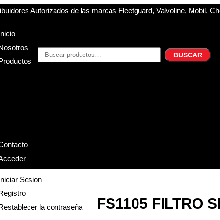
buidores Autorizados de las marcas Fleetguard, Valvoline, Mobil, Ch
Inicio
Nosotros
BUSCAR
Productos
Filtros
Refrigerante
Lubricantes
Accesorios
Contacto
Acceder
Iniciar Sesion
Registro
FS1105 FILTRO
Restablecer la contraseña