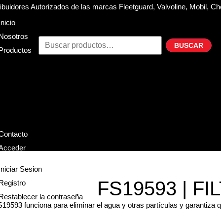
buidores Autorizados de las marcas Fleetguard, Valvoline, Mobil, Ch
Inicio
Nosotros
BUSCAR
Productos
Filtros
Refrigerante
Lubricantes
Accesorios
Contacto
Acceder
Iniciar Sesion
FS19593 | F
Registro
Restablecer la contraseña
19593 funciona para eliminar el agua y otras partículas y garantiza 