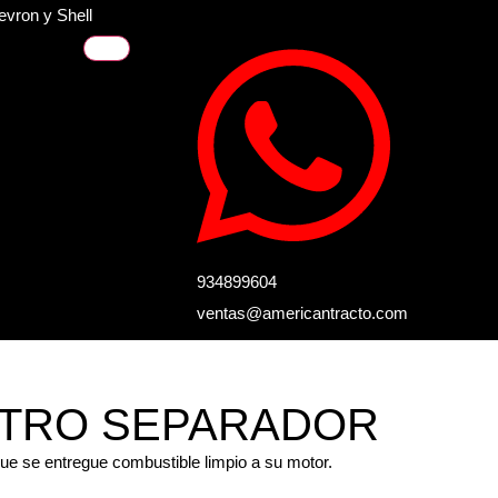
evron y Shell
934899604
ventas@americantracto.com
ILTRO SEPARADOR
que se entregue combustible limpio a su motor.