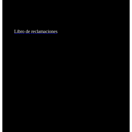
8:30am - 6:00pm
Sábados:
8:30am - 2:00pm
Libro de reclamaciones