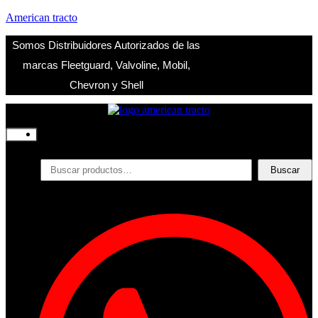
American tracto
Somos Distribuidores Autorizados de las
marcas Fleetguard, Valvoline, Mobil,
Chevron y Shell
Inicio
Nosotros
Productos
Buscar
Buscar
por:
Filtros
Refrigerante
Lubricantes
Accesorios
Contacto
Acceder
Iniciar Sesion
Registro
Restablecer la contraseña