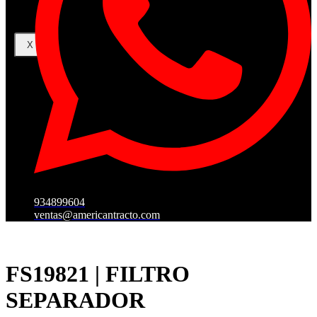
X
934899604
ventas@americantracto.com
FS19821 | FILTRO
SEPARADOR