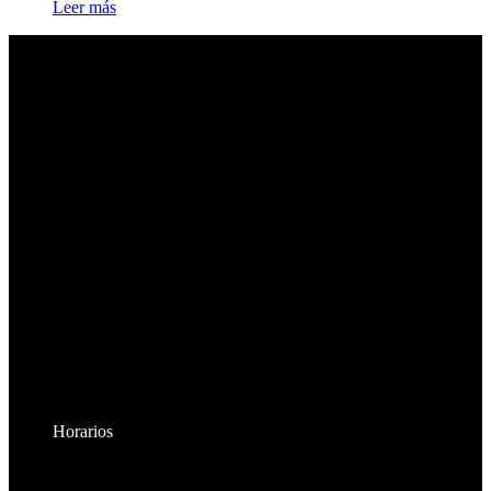
Leer más
Horarios
Lunes a Viernes: