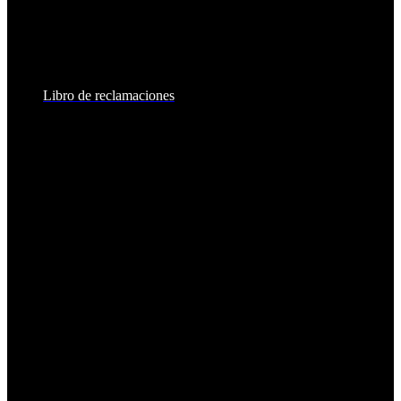
8:30am - 6:00pm
Sábados:
8:30am - 2:00pm
Libro de reclamaciones