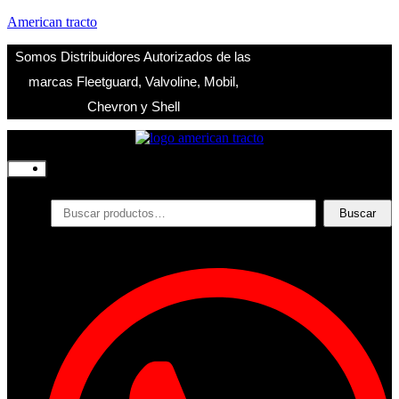
American tracto
Somos Distribuidores Autorizados de las
marcas Fleetguard, Valvoline, Mobil,
Chevron y Shell
Inicio
Nosotros
Productos
Buscar
Buscar
por:
Filtros
Refrigerante
Lubricantes
Accesorios
Contacto
Acceder
Iniciar Sesion
Registro
Restablecer la contraseña