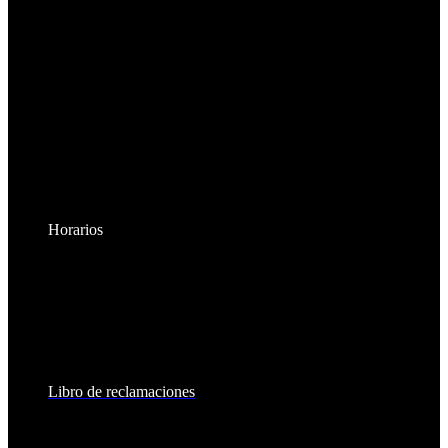
Horarios
Lunes a Viernes:
8:30am - 6:00pm
Sábados:
8:30am - 2:00pm
Libro de reclamaciones