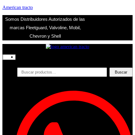
American tracto
Somos Distribuidores Autorizados de las
marcas Fleetguard, Valvoline, Mobil,
Chevron y Shell
Inicio
Nosotros
Productos
Buscar
Buscar
por:
Filtros
Refrigerante
Lubricantes
Accesorios
Contacto
Acceder
Iniciar Sesion
Registro
Restablecer la contraseña