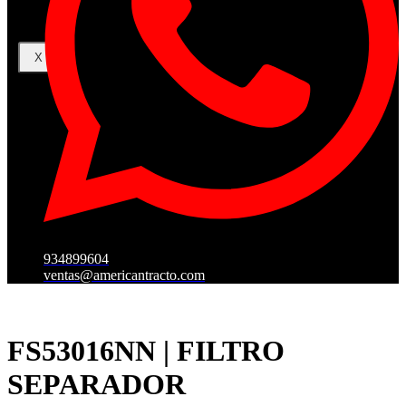
X
934899604
ventas@americantracto.com
FS53016NN | FILTRO
SEPARADOR