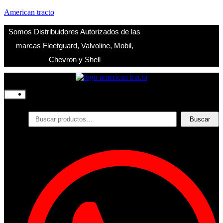
American tracto
Somos Distribuidores Autorizados de las
marcas Fleetguard, Valvoline, Mobil,
Chevron y Shell
Inicio
Nosotros
Productos
Buscar
Buscar
por:
Filtros
Refrigerante
Lubricantes
Accesorios
Contacto
Acceder
Iniciar Sesion
Registro
Restablecer la contraseña