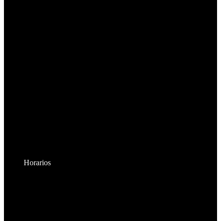
Horarios
Lunes a Viernes:
8:30am - 6:00pm
Sábados: