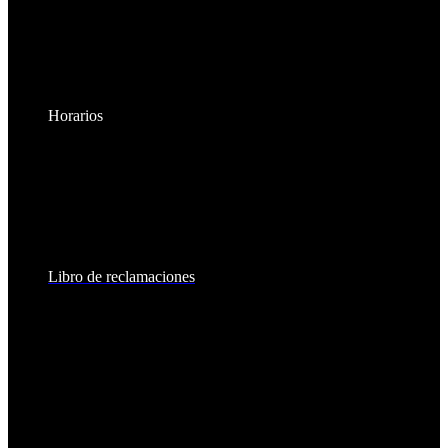
Horarios
Lunes a Viernes:
8:30am - 6:00pm
Sábados:
8:30am - 2:00pm
Libro de reclamaciones