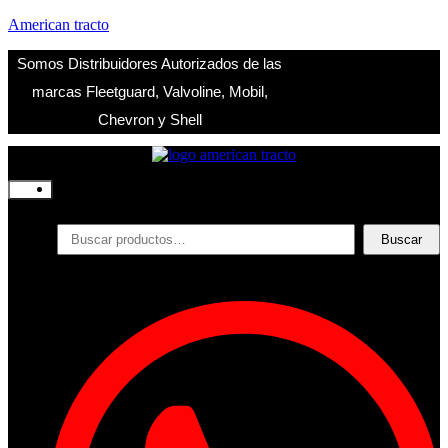
American tracto
Somos Distribuidores Autorizados de las
marcas Fleetguard, Valvoline, Mobil,
Chevron y Shell
Inicio
Nosotros
Productos
Buscar
Buscar
por:
Filtros
Refrigerante
Lubricantes
Accesorios
Contacto
Acceder
Iniciar Sesion
Registro
Restablecer la contraseña