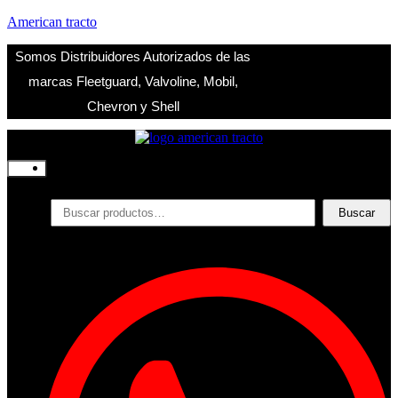
American tracto
Somos Distribuidores Autorizados de las
marcas Fleetguard, Valvoline, Mobil,
Chevron y Shell
Inicio
Nosotros
Productos
Buscar
Buscar
por:
Filtros
Refrigerante
Lubricantes
Accesorios
Contacto
Acceder
Iniciar Sesion
Registro
Restablecer la contraseña