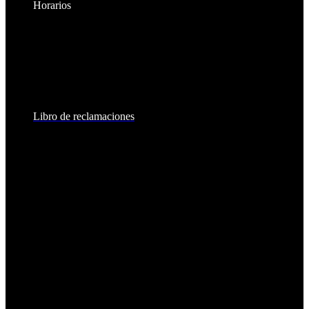
Horarios
Lunes a Viernes:
8:30am - 6:00pm
Sábados:
8:30am - 2:00pm
Libro de reclamaciones