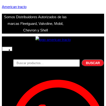
American tracto
Somos Distribuidores Autorizados de las
marcas Fleetguard, Valvoline, Mobil,
Chevron y Shell
Inicio
Nosotros
Buscar
Productos
BUSCAR
por:
Filtros
Refrigerante
Lubricantes
Accesorios
Contacto