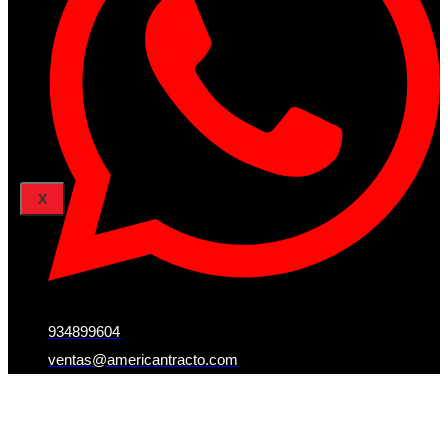
Acceder
Iniciar Sesion
Registro
Restablecer la contraseña
X
934899604
ventas@americantracto.com