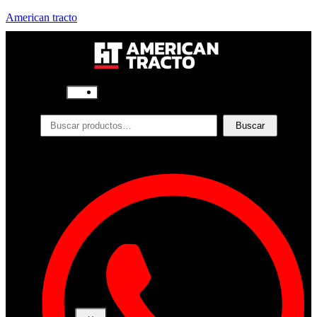
American tracto
Inicio
Nosotros
Productos
Buscar
Filtros
Refrigerante
Lubricantes
Accesorios
Contacto
Acceder
Iniciar Sesion
Registro
Restablecer la contraseña