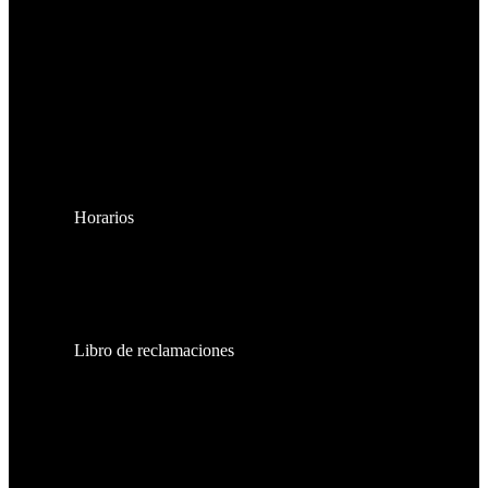
Horarios
Lunes a Viernes:
8:30am - 6:00pm
Sábados:
8:30am - 2:00pm
Libro de reclamaciones