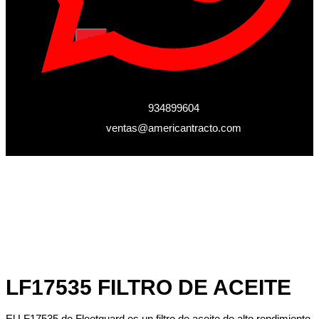
X
934899604
ventas@americantracto.com
LF17535 FILTRO DE ACEITE
El LF17535 de Fleetguard es un filtro de aceite de alto rendimiento