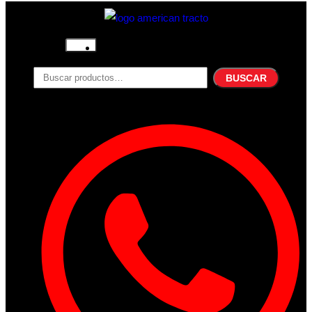
Inicio
Nosotros
BUSCAR
Productos
Filtros
Refrigerante
Lubricantes
Accesorios
Contacto
Acceder
Iniciar Sesion
Registro
Restablecer la contraseña