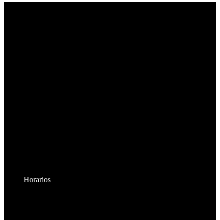
Horarios
Lunes a Viernes:
8:30am - 6:00pm