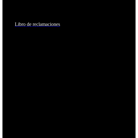
Sábados:
8:30am - 2:00pm
Libro de reclamaciones