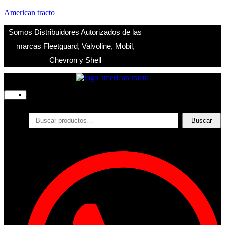
American tracto
Somos Distribuidores Autorizados de las
marcas Fleetguard, Valvoline, Mobil,
Chevron y Shell
Inicio
Nosotros
Productos
Buscar
Buscar
por:
Filtros
Refrigerante
Lubricantes
Accesorios
Contacto
Acceder
Iniciar Sesion
Registro
Restablecer la contraseña