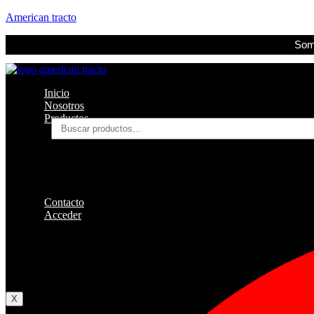
American tracto
Somo
Inicio
Nosotros
Productos
Buscar
por:
Filtros
Refrigerante
Lubricantes
Accesorios
Contacto
Acceder
Iniciar Sesion
Registro
Restablecer la contraseña
X